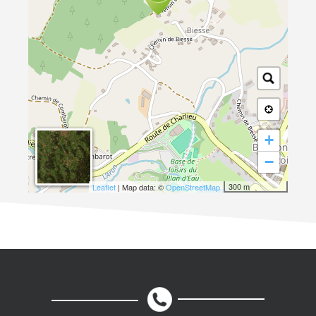
+
−
300 m
Leaflet
| Map data: ©
OpenStreetMap