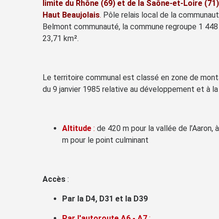
limite du Rhône (69) et de la Saône-et-Loire (7
Haut Beaujolais
.
Pôle relais local de la communau
Belmont communauté, la commune regroupe 1 448 h
23,71 km².
Le territoire communal est classé en zone de monta
du 9 janvier 1985 relative au développement et à l
Altitude
:
de 420 m pour la vallée de l’Aaron, 
m pour le point culminant
Accès
:
Par la D4, D31 et la D39
Par l'autoroute A6 - A7
: