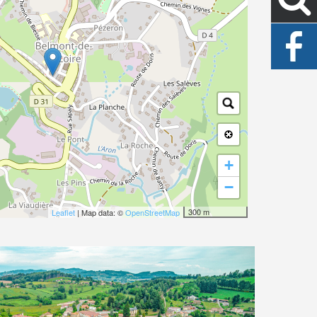
+
−
300 m
Leaflet
| Map data: ©
OpenStreetMap