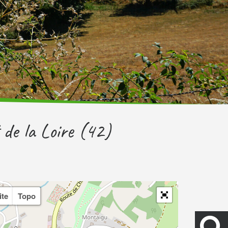
de la Loire (42)
ite
Topo