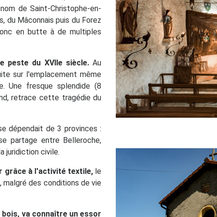
 nom de Saint-Christophe-en-
is, du Mâconnais puis du Forez
 donc en butte à de multiples
e peste du XVIIe siècle.
Au
ruite sur l'emplacement même
. Une fresque splendide (8
d, retrace cette tragédie du
sse dépendait de 3 provinces :
 se partage entre Belleroche,
juridiction civile.
râce à l'activité textile,
le
t, malgré des conditions de vie
u bois, va connaître un essor