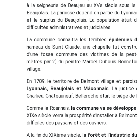
à la seigneurie de Beaujeu au XVe siècle sous le
Beaujolais. La paroisse dépend en partie du Lyonna
et le surplus du Beaujolais. La population était
difficultés administratives et judiciaires.
La commune connaîtra les terribles
épidémies d
hameau de Saint-Claude, une chapelle fut const
d'une fosse commune des victimes de la peste
mètres par 2) du peintre Marcel Dubouis Bonnefon
village.
En 1789, le territoire de Belmont village et paroi
Lyonnais, Beaujolais et Mâconnais
. La justice
Charlieu, Châteauneuf. Belleroche était le siège de la 
Comme le Roannais,
la commune va se développer g
XIXe siècle verra la prospérité s'installer à Belmon
difficiles des paysans et des ouvriers.
A la fin du XIXème siècle, l
a forêt et l’industrie d