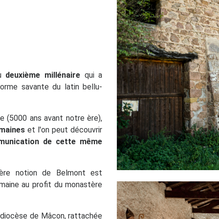
du
deuxième millénaire
qui a
orme savante du latin bellu-
e (5000 ans avant notre ère),
omaines
et l'on peut découvrir
mmunication de cette même
mière notion de Belmont est
omaine au profit du monastère
u diocèse de Mâcon, rattachée